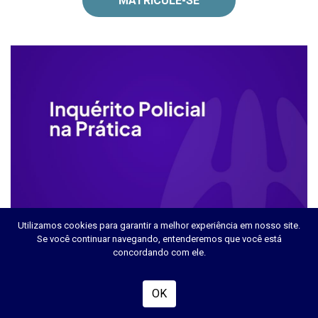
MATRICULE-SE
Utilizamos cookies para garantir a melhor experiência em nosso site.
INQUERITO-POLICIAL NA PRÁTICA
Se você continuar navegando, entenderemos que você está
concordando com ele.
OK
R$ 800,00
R$ 80,00
10 x