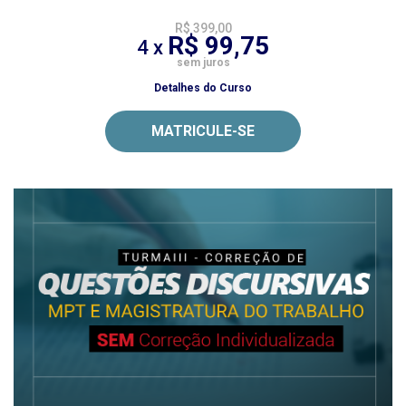
R$ 399,00
R$ 99,75
4 x
sem juros
Detalhes do Curso
MATRICULE-SE